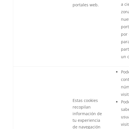
a ci
portales web.
zon
nue
port
por
par
part
un 
Pod
cont
núm
visi
Estas cookies
Pod
recopilan
sabe
información de
usua
tu experiencia
visi
de navegación