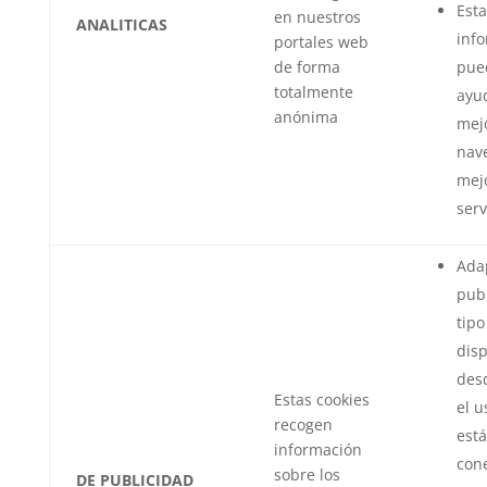
Esta
en nuestros
ANALITICAS
inf
portales web
de forma
pue
totalmente
ayu
anónima
mejo
nav
mejo
serv
Adap
publ
tipo
disp
des
Estas cookies
el u
recogen
está
información
con
sobre los
DE PUBLICIDAD